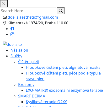
Skip
to
content
doelis.aesthetic@gmail.com
Klimentská 1974/20, Praha 110 00
Náš salon
Služby
Čištění pleti
Hloubkové čištění pleti, alginátová maska
Hloubkové čištění pleti, péče podle typu a
stavu pleti
Exosomy
EXO-MATRIX exosomální enzymová terapie
SMART DERMA
Kyslíková terapie O2XY