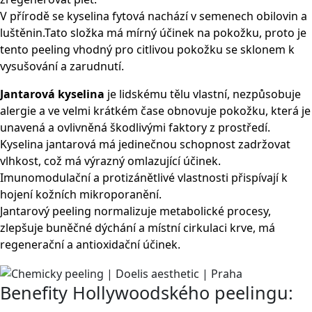
V přírodě se kyselina fytová nachází v semenech obilovin a
luštěnin.Tato složka má mírný účinek na pokožku, proto je
tento peeling vhodný pro citlivou pokožku se sklonem k
vysušování a zarudnutí.
​Jantarová kyselina
je lidskému tělu vlastní, nezpůsobuje
alergie a ve velmi krátkém čase obnovuje pokožku, která je
unavená a ovlivněná škodlivými faktory z prostředí.
Kyselina jantarová má jedinečnou schopnost zadržovat
vlhkost, což má výrazný omlazující účinek.
Imunomodulační a protizánětlivé vlastnosti přispívají k
hojení kožních mikroporanění.
Jantarový peeling normalizuje metabolické procesy,
zlepšuje buněčné dýchání a místní cirkulaci krve, má
regenerační a antioxidační účinek.
Benefity Hollywoodského peelingu: