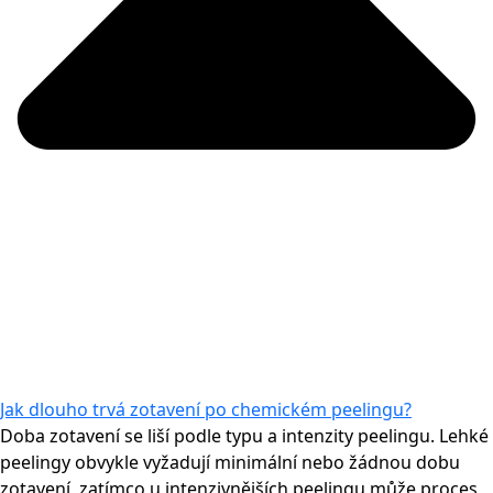
Jak dlouho trvá zotavení po chemickém peelingu?
Doba zotavení se liší podle typu a intenzity peelingu. Lehké
peelingy obvykle vyžadují minimální nebo žádnou dobu
zotavení, zatímco u intenzivnějších peelingu může proces