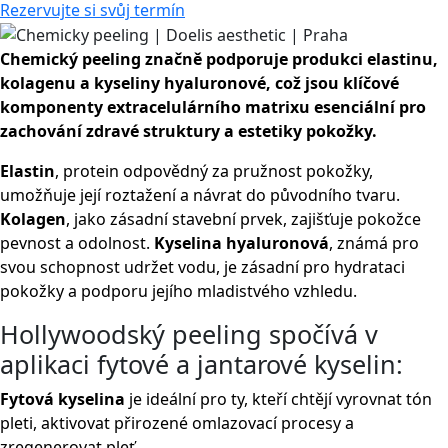
Rezervujte si svůj termín
Chemický peeling značně podporuje produkci elastinu,
kolagenu a kyseliny hyaluronové, což jsou klíčové
komponenty extracelulárního matrixu esenciální pro
zachování zdravé struktury a estetiky pokožky.
Elastin
, protein odpovědný za pružnost pokožky,
umožňuje její roztažení a návrat do původního tvaru.
Kolagen
, jako zásadní stavební prvek, zajišťuje pokožce
pevnost a odolnost.
Kyselina hyaluronová
, známá pro
svou schopnost udržet vodu, je zásadní pro hydrataci
pokožky a podporu jejího mladistvého vzhledu.
Hollywoodský peeling spočívá v
aplikaci fytové a jantarové kyselin:
Fytová kyselina
je ideální pro ty, kteří chtějí vyrovnat tón
pleti, aktivovat přirozené omlazovací procesy a
zregenerovat pleť.