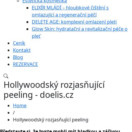
Estetická kosmetika
ELIXÍR MLÁDÍ – hloubkové čištění s
omlazující a regenerační péčí
DELETE AGE: komplexní omlazení pleti
Glow Skin: hydratační a revitalizační péče o
pleť
Ceník
Kontakt
Blog
REZERVACE
Hollywoodský rozjasňující
peeling - doelis.cz
Home
/
Hollywoodský rozjasňující peeling
Představte si, že byste mohli mít hladkou a zářivou