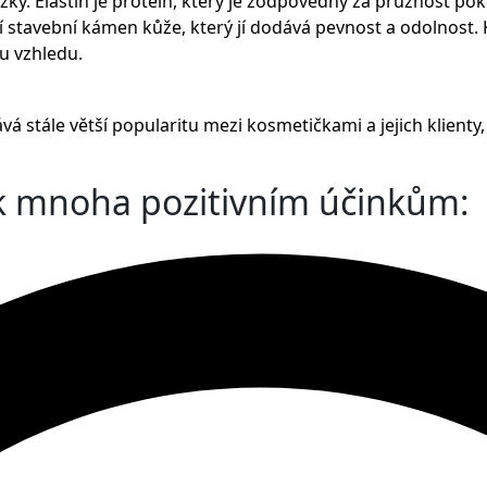
ožky. Elastin je protein, který je zodpovědný za pružnost po
dní stavební kámen kůže, který jí dodává pevnost a odolnost
u vzhledu.
ává stále větší popularitu mezi kosmetičkami a jejich klienty,
 k mnoha pozitivním účinkům: