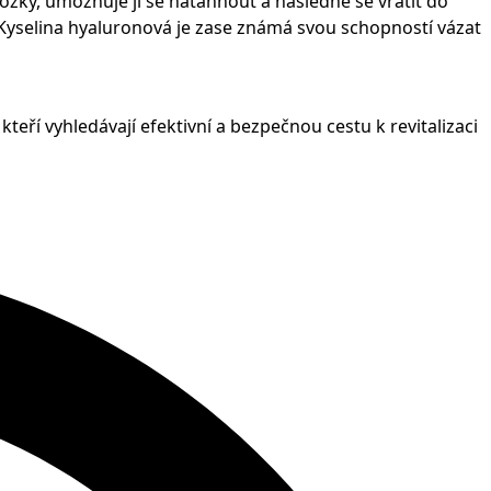
kožky, umožňuje jí se natáhnout a následně se vrátit do
. Kyselina hyaluronová je zase známá svou schopností vázat
 kteří vyhledávají efektivní a bezpečnou cestu k revitalizaci