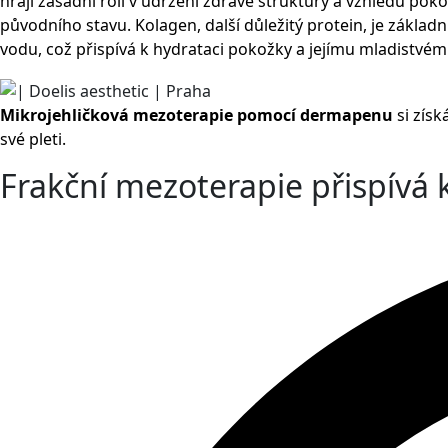
hrají zásadní roli v udržení zdravé struktury a vzhledu pok
původního stavu. Kolagen, další důležitý protein, je zákla
vodu, což přispívá k hydrataci pokožky a jejímu mladistvém
Mikrojehličková mezoterapie pomocí dermapenu
si získ
své pleti.
Frakční mezoterapie přispívá