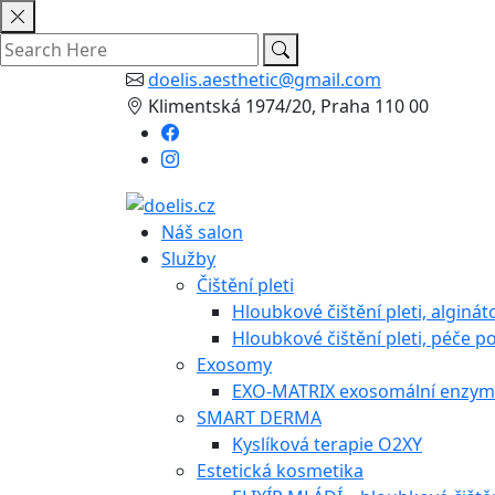
Skip
to
content
doelis.aesthetic@gmail.com
Klimentská 1974/20, Praha 110 00
Náš salon
Služby
Čištění pleti
Hloubkové čištění pleti, alginá
Hloubkové čištění pleti, péče po
Exosomy
EXO-MATRIX exosomální enzymo
SMART DERMA
Kyslíková terapie O2XY
Estetická kosmetika