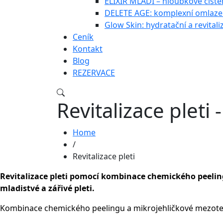
ELIXÍR MLÁDÍ – hloubkové čištěn
DELETE AGE: komplexní omlazen
Glow Skin: hydratační a revitali
Ceník
Kontakt
Blog
REZERVACE
Revitalizace pleti -
Home
/
Revitalizace pleti
Revitalizace pleti pomocí kombinace chemického peel
mladistvé a zářivé pleti.
Kombinace chemického peelingu a mikrojehličkové mezoterap