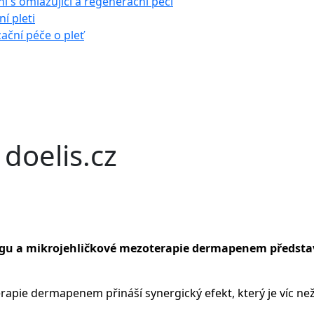
í s omlazující a regenerační péčí
í pleti
zační péče o pleť
 doelis.cz
ingu a mikrojehličkové mezoterapie dermapenem
předsta
ie dermapenem přináší synergický efekt, který je víc než 