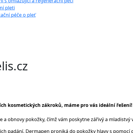
í s omlazující a regenerační péčí
í pleti
zační péče o pleť
lis.cz
vních kosmetických zákroků, máme pro vás ideální řešen
e a obnovy pokožky, čímž vám poskytne zářivý a mladistvý 
jejich padání. Dermapen proniká do pokožky hlavy s pomocí dr