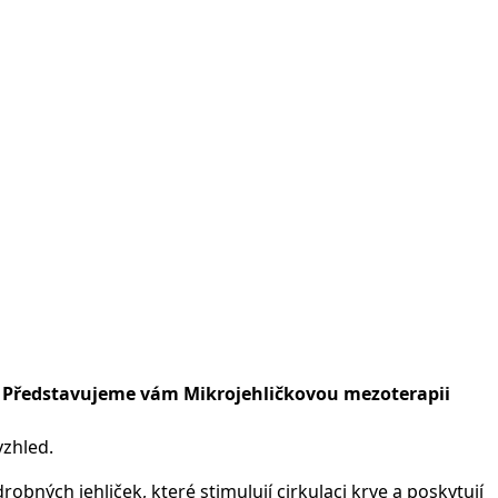
í! Představujeme vám Mikrojehličkovou mezoterapii
vzhled.
obných jehliček, které stimulují cirkulaci krve a poskytují