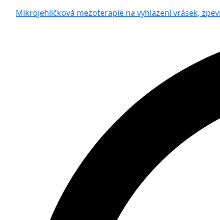
Mikrojehličková mezoterapie na vyhlazení vrásek, zpevn