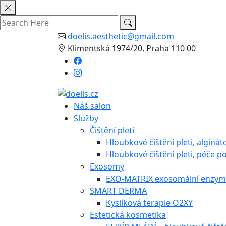
Skip
to
content
doelis.aesthetic@gmail.com
Klimentská 1974/20, Praha 110 00
Náš salon
Služby
Čištění pleti
Hloubkové čištění pleti, alginá
Hloubkové čištění pleti, péče po
Exosomy
EXO-MATRIX exosomální enzymo
SMART DERMA
Kyslíková terapie O2XY
Estetická kosmetika