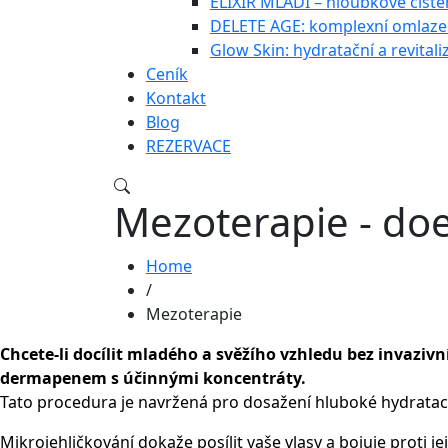
ELIXÍR MLÁDÍ – hloubkové čištěn
DELETE AGE: komplexní omlazen
Glow Skin: hydratační a revitali
Ceník
Kontakt
Blog
REZERVACE
Mezoterapie - doe
Home
/
Mezoterapie
Chcete-li docílit mladého a svěžího vzhledu bez invazi
dermapenem s účinnými koncentráty.
Tato procedura je navržená pro dosažení hluboké hydratac
Mikrojehličkování dokaže posílit vaše vlasy a bojuje proti 