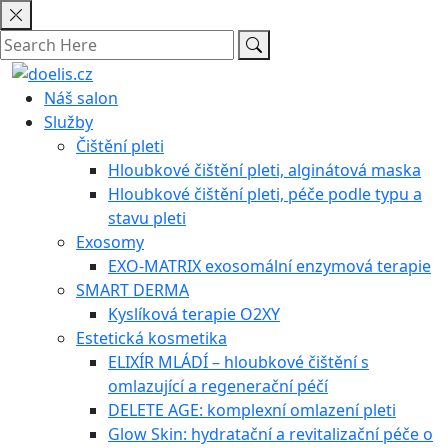
Skip
to
content
Náš salon
Služby
Čištění pleti
Hloubkové čištění pleti, alginátová maska
Hloubkové čištění pleti, péče podle typu a
stavu pleti
Exosomy
EXO-MATRIX exosomální enzymová terapie
SMART DERMA
Kyslíková terapie O2XY
Estetická kosmetika
ELIXÍR MLÁDÍ – hloubkové čištění s
omlazující a regenerační péčí
DELETE AGE: komplexní omlazení pleti
Glow Skin: hydratační a revitalizační péče o